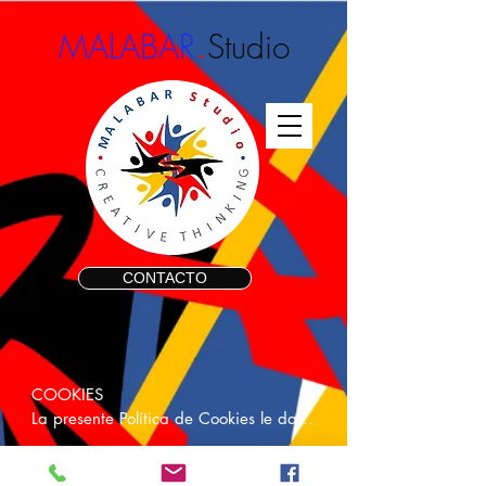
.
MALABAR
Studio
CONTACTO
COOKIES

La presente Política de Cookies le dará 
a conocer cómo MALABAR.Studio 
utiliza las cookies a través de sus 