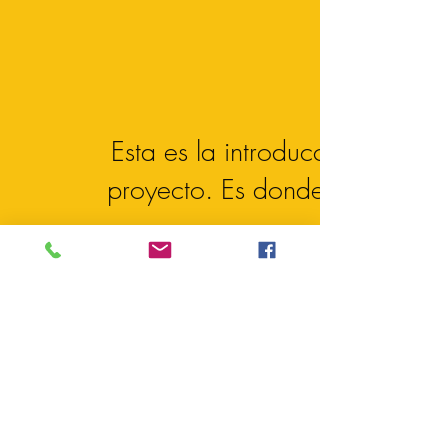
Esta es la introducción a tu
proyecto. Es donde ofreces
un resumen general de las
ideas principales que
presentarás. Comienza por
describir el tema que has
elegido y luego continúa
explicando tu punto de vista