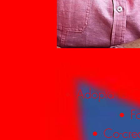
Adopta la C
F
Co-cre