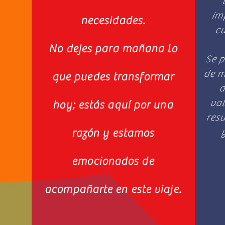
im
necesidades.
cu
No dejes para mañana lo
Se p
de m
que puedes transformar
d
val
hoy; estás aquí por una
resu
razón y estamos
emocionados de
acompañarte en este viaje.