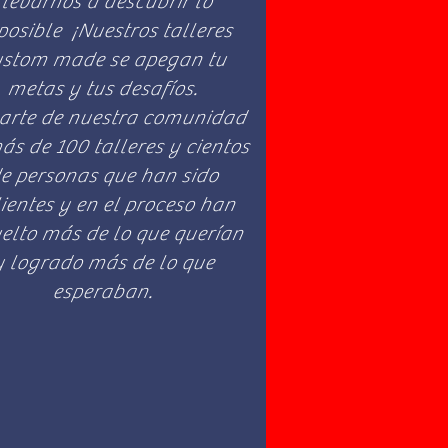
llevarnos a descubrir lo
posible ¡Nuestros talleres
stom made se apegan tu
metas y tus desafíos.
arte de nuestra comunidad
ás de 100 talleres y cientos
e personas que han sido
ientes y en el proceso han
elto más de lo que querían
y logrado más de lo que
esperaban.