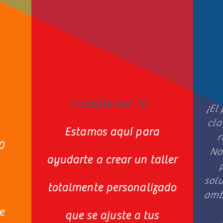
Transforma-TE
¡El
cla
Estamos aquí para
r
0
No
ayudarte a crear un taller
sol
totalmente personalizado
ambi
e
que se ajuste a tus