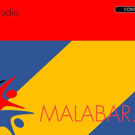
tudio
CON
MALABAR