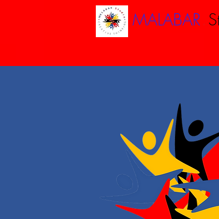
.
MALABAR
S