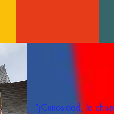
"¡Curiosidad, la chis