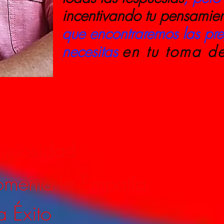
incentivando tu pensamien
que encontraremos las pr
necesitas
en tu toma d
uriosidad
omenta la Empatía
a Éxito