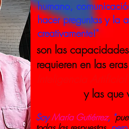
humano, comunicación
hacer preguntas y la a
creativamente!"
son las capacidades
requieren en las eras
Inteligencia Artificial
y las que ve
Soy
María Gutiérrez
, "
pue
todas las respuestas
, pero