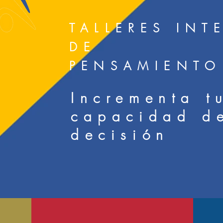
TALLERES INT
DE
PENSAMIENTO
Incrementa t
capacidad d
decisión