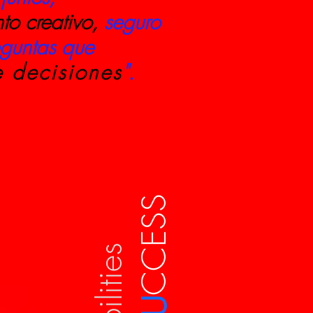
to creativo,
seguro
eguntas que
e decisiones
".
CCESS
U