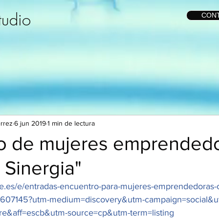
tudio
CON
érrez
6 jun 2019
1 min de lectura
o de mujeres emprendedo
 Sinergia"
te.es/e/entradas-encuentro-para-mujeres-emprendedoras-
812607145?utm-medium=discovery&utm-campaign=social&u
re&aff=escb&utm-source=cp&utm-term=listing