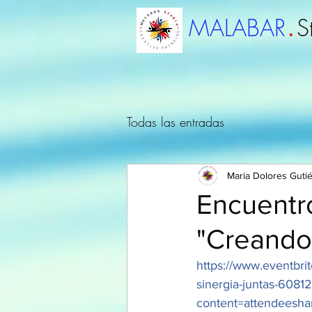
.
MALABAR
S
Todas las entradas
Maria Dolores Guti
Encuentr
"Creando
https://www.eventbri
sinergia-juntas-60
content=attendeesha