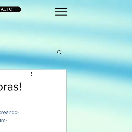
TACTO
ras!
creando-
tm-