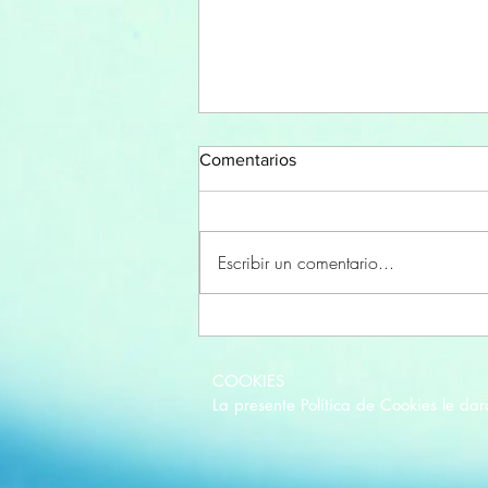
Comentarios
Escribir un comentario...
Que nos hace diferentes?
COOKIES

La presente Política de Cookies le d
utiliza las cookies a través de sus int
navega en nuestro sitio de internet w
ordenador o computadora, su celular, o